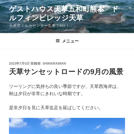
コ
ゲストハウス天草五和町熊本 ド
ン
ルフィンビレッジ天草
テ
ン
天草市イルカセンター迄車で4分！
ツ
へ
メニュー
ス
キ
ッ
投
2023年7月5日
投稿者:
SHIMARAIMAN
プ
稿
天草サンセットロードの9月の風景
日:
ツーリングに気持ちの良い季節ですが、天草西海岸は、
秋は夕日が非常にきれいな時期です。
是非夕日を見に天草迄足を延ばしてください。