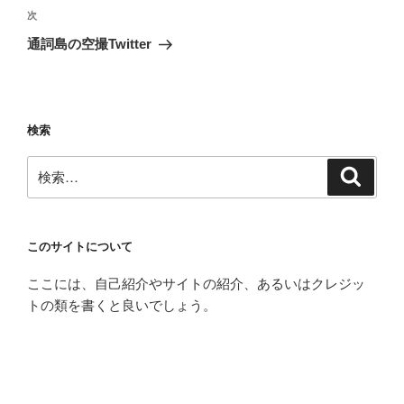
稿
次
次
ナ
の
通詞島の空撮Twitter
ビ
投
稿
ゲ
ー
検索
シ
ョ
検
検
ン
索
索:
このサイトについて
ここには、自己紹介やサイトの紹介、あるいはクレジッ
トの類を書くと良いでしょう。