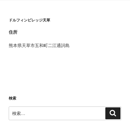
ドルフィンビレッジ天草
住所
熊本県天草市五和町二江通詞島
検索
検
検
索
索: