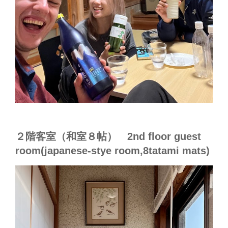
２階客室（和室８帖） 2nd floor guest
room(japanese-stye room,8tatami mats)