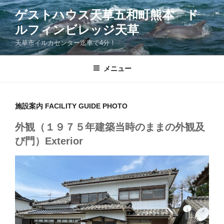
コ
ゲストハウス天草五和町熊本 ド
ン
ルフィンビレッジ天草
テ
ン
天草市イルカセンター迄車で4分！
ツ
へ
メニュー
ス
キ
ッ
施設案内 FACILITY GUIDE PHOTO
プ
外観（１９７５年建築当時のままの外観及
び門）Exterior