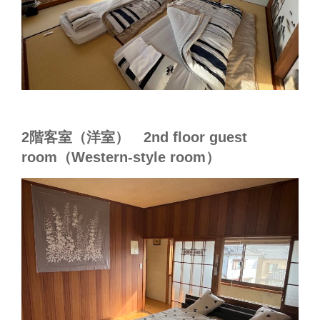
2階客室（洋室） 2nd floor guest
room（Western-style room）